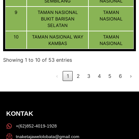
SEMBILANG
NASIONAL
9
TAMAN NASIONAL
TAMAN
BUKIT BARISAN
NASIONAL
SELATAN
10
TAMAN NASIONAL WAY
TAMAN
KAMBAS
NASIONAL
Showing 1 to 10 of 53 entries
‹
1
2
3
4
5
6
›
KONTAK
+(62)852-4019-1928
tnaketajawelolobata@gmail.com